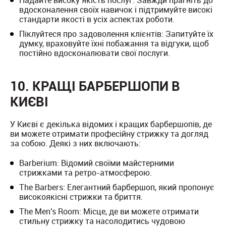
Надайте високу якість послуг: Завжди прагніть до
вдосконалення своїх навичок і підтримуйте високі
стандарти якості в усіх аспектах роботи.
Піклуйтеся про задоволення клієнтів: Запитуйте їх
думку, враховуйте їхні побажання та відгуки, щоб
постійно вдосконалювати свої послуги.
10. КРАЩІ БАРБЕРШОПИ В
КИЄВІ
У Києві є декілька відомих і кращих барбершопів, де
ви можете отримати професійну стрижку та догляд
за собою. Деякі з них включають:
Barberium: Відомий своїми майстерними
стрижками та ретро-атмосферою.
The Barbers: Елегантний барбершоп, який пропонує
високоякісні стрижки та бриття.
The Men's Room: Місце, де ви можете отримати
стильну стрижку та насолодитись чудовою