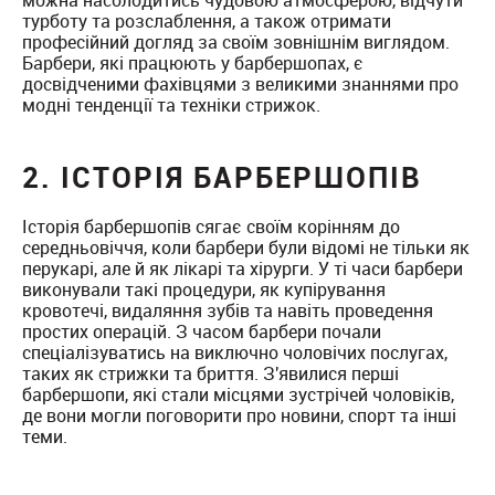
можна насолодитись чудовою атмосферою, відчути
турботу та розслаблення, а також отримати
професійний догляд за своїм зовнішнім виглядом.
Барбери, які працюють у барбершопах, є
досвідченими фахівцями з великими знаннями про
модні тенденції та техніки стрижок.
2. ІСТОРІЯ БАРБЕРШОПІВ
Історія барбершопів сягає своїм корінням до
середньовіччя, коли барбери були відомі не тільки як
перукарі, але й як лікарі та хірурги. У ті часи барбери
виконували такі процедури, як купірування
кровотечі, видаляння зубів та навіть проведення
простих операцій. З часом барбери почали
спеціалізуватись на виключно чоловічих послугах,
таких як стрижки та бриття. З'явилися перші
барбершопи, які стали місцями зустрічей чоловіків,
де вони могли поговорити про новини, спорт та інші
теми.