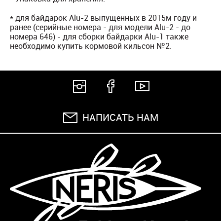
* для байдарок Alu-2 выпущенных в 2015м году и
ранее (cерийные номера - для модели Alu-2 - до
номера 646) - для сборки байдарки Alu-1 также
необходимо купить кормовой кильсон №2.
НАПИСАТЬ НАМ