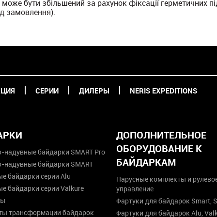
може бути збільшений за рахунок фіксації герметичних пі
ід замовлення).
КЦИЯ
СЕРИИ
ДИЛЕРЫ
NERIS EXPEDITIONS
АРКИ
ДОПОЛНИТЕЛЬНОЕ
ОБОРУДОВАНИЕ К
о-надувные байдарки SMART Pro
БАЙДАРКАМ
о-надувные байдарки SMART
е байдарки серии Alu
Парусные комплекты и рулево
е байдарки серии Valkure
управление
ты
Фартуки для байдарок Smart, S
ты трансформации байдарок
Фартуки для байдарок Alu, Val