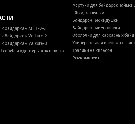
u
Фартуки для байдарок Таймен
Юбки, заглушки
АСТИ
Байдарочные сидушки
Байдарочные упаковки
 к байдаркам Alu 1-2-3
Оболочки для каркасных байд
 к байдаркам Valkure-2
Универсальная крепежная сис
 к байдаркам Valkure-3
Трапики на кильсон
Leafield и адаптеры для шланга
Ремкомплект