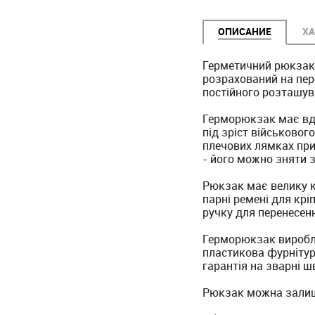
ОПИСАНИЕ
ХА
Герметичний рюкзак-б
розрахований на пере
постійного розташува
Герморюкзак має вдо
під зріст військово
плечових лямках при
- його можно зняти з
Рюкзак має велику к
парні ремені для кр
ручку для перенесенн
Герморюкзак виробля
пластикова фурнітура
гарантія на зварні ш
Рюкзак можна залиша