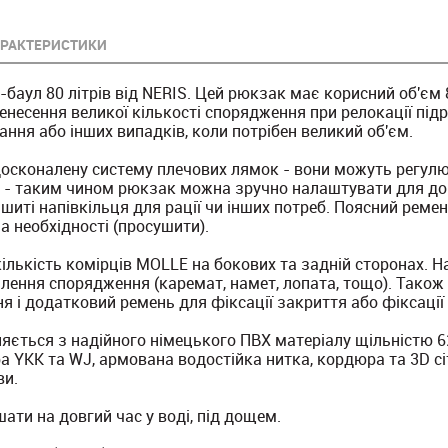
РАКТЕРИСТИКИ
аул 80 літрів від NERIS. Цей рюкзак має корисний об'єм 80
несення великої кількості спорядження при релокації підр
ння або інших випадків, коли потрібен великий об'єм.
сконалену систему плечових лямок - вони можуть регулю
го - таким чином рюкзак можна зручно налаштувати для до
шиті напівкільця для рації чи інших потреб. Поясний реме
а необхідності (просушити).
ількість комірців MOLLE на бокових та задній сторонах. Н
іплення спорядження (каремат, намет, лопата, тощо). Тако
я і додатковий ремень для фіксації закриття або фіксації
ється з надійного німецького ПВХ матеріалу щільністю 6
 YKK та WJ, армована водостійка нитка, кордюра та 3D сіт
ви.
ти на довгий час у воді, під дощем.