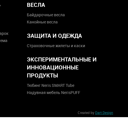
ВЕСЛА
ь
Байдарочные весла
Канойные весла
арок
ЗАЩИТА И ОДЕЖДА
тема
Страховочные жилеты и каски
ЭКСПЕРИМЕНТАЛЬНЫЕ И
ИННОВАЦИОННЫЕ
ПРОДУКТЫ
Тюбинг Neris SMART Tube
Надувная мебель NerisPUFF
Created by
Dart Design