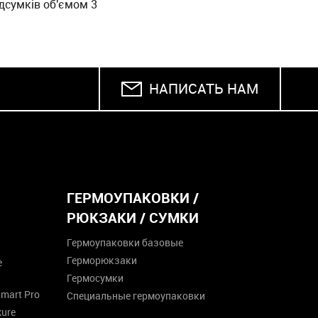
дсумків об'ємом 3
НАПИСАТЬ НАМ
ГЕРМОУПАКОВКИ /
РЮКЗАКИ / СУМКИ
Гермоупаковки базовые
Герморюкзаки
е
Гермосумки
mart Pro
Специальные гермоупаковки
kure