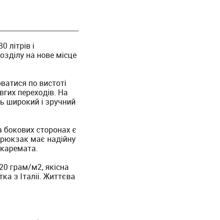
 літрів і
озділу на нове місце
ватися по вистоті
вгих переходів. На
нь широкий і зручний
а бокових сторонах є
ж рюкзак має надійну
 каремата.
20 грам/м2, якісна
ка з Італіі. Життєва