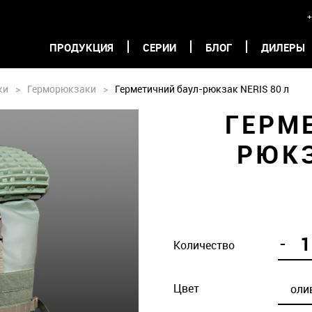
+
ПРОДУКЦИЯ
СЕРИИ
БЛОГ
ДИЛЕРЫ
ки
>
Герморюкзаки
>
Герметичний баул-рюкзак NERIS 80 л
ГЕРМ
РЮКЗ
-
Количество
Цвет
оли