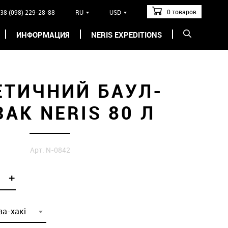
0 товаров
38 (098) 229-28-88
RU
USD
ИНФОРМАЦИЯ
NERIS EXPEDITIONS
ЕТИЧНИЙ БАУЛ-
АК NERIS 80 Л
Арт. N-0842
+
ва-хакі