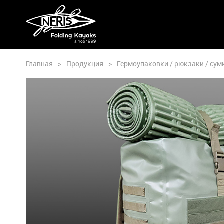
Главная
>
Продукция
>
Гермоупаковки / рюкзаки / сум