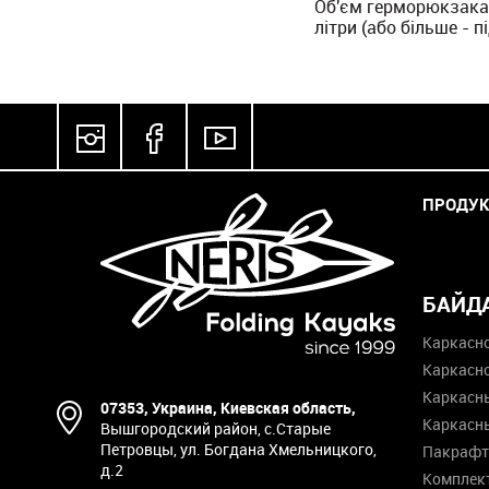
Об'єм герморюкзака 
літри (або більше - п
ПРОДУ
БАЙД
Каркасн
Каркасн
Каркасны
07353, Украина, Киевская область,
Каркасны
Вышгородский район, с.Старые
Петровцы, ул. Богдана Хмельницкого,
Пакраф
д.2
Комплек