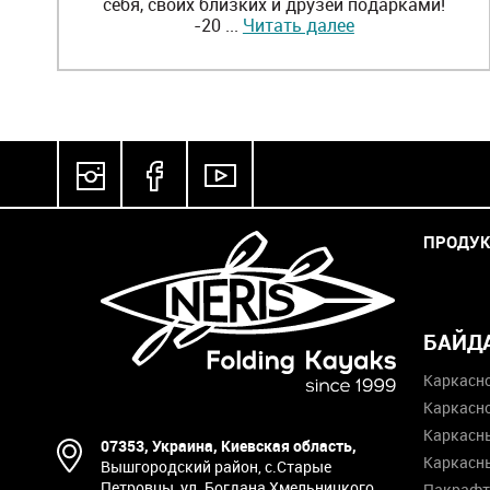
себя, своих близких и друзей подарками!
-20 ...
Читать далее
ПРОДУ
БАЙД
Каркасн
Каркасн
Каркасны
07353, Украина, Киевская область,
Каркасны
Вышгородский район, с.Старые
Петровцы, ул. Богдана Хмельницкого,
Пакраф