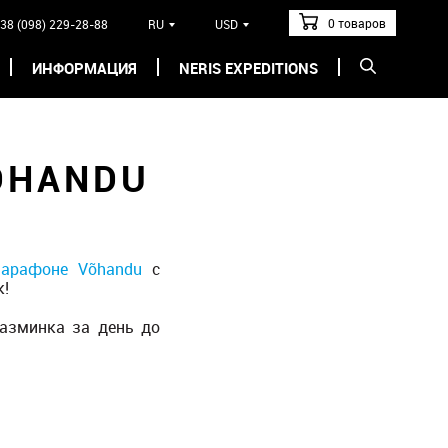
0 товаров
38 (098) 229-28-88
RU
USD
ИНФОРМАЦИЯ
NERIS EXPEDITIONS
ÕHANDU
арафоне Võhandu
с
к!
разминка за день до