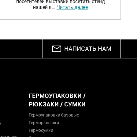
посетителей выставки посетить стенд
нашей к...
Читать далее
НАПИСАТЬ НАМ
ГЕРМОУПАКОВКИ /
РЮКЗАКИ / СУМКИ
Гермоупаковки базовые
Герморюкзаки
е
Гермосумки