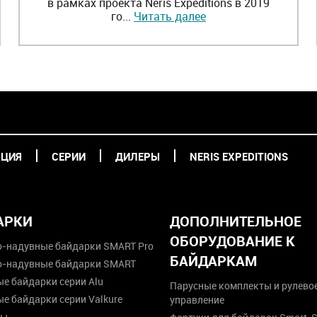
в рамках проекта Neris Expeditions в 2019
го...
Читать далее
КЦИЯ
СЕРИИ
ДИЛЕРЫ
NERIS EXPEDITIONS
АРКИ
ДОПОЛНИТЕЛЬНОЕ
ОБОРУДОВАНИЕ К
о-надувные байдарки SMART Pro
БАЙДАРКАМ
о-надувные байдарки SMART
е байдарки серии Alu
Парусные комплекты и рулево
е байдарки серии Valkure
управление
ты