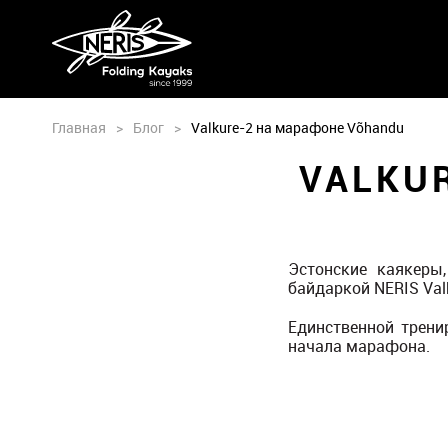
Главная
>
Блог
>
Valkure-2 на марафоне Võhandu
VALKU
Эстонские каякеры
байдаркой NERIS Val
Единственной трени
начала марафона.