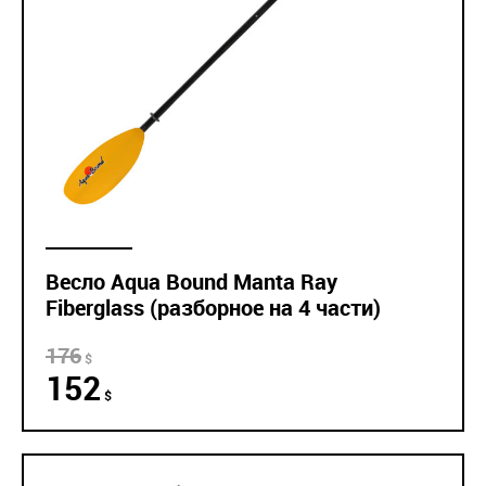
Весло Aqua Bound Manta Ray
Fiberglass (разборное на 4 части)
176
$
152
$