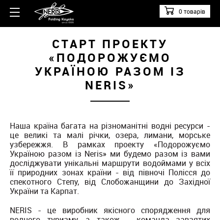
0 товарів
СТАРТ ПРОЕКТУ
«ПОДОРОЖУЄМО
УКРАЇНОЮ РАЗОМ ІЗ
NERIS»
Наша країна багата на різноманітні водні ресурси -
це великі та малі річки, озера, лимани, морське
узбережжя. В рамках проекту «Подорожуємо
Україною разом із Neris» ми будемо разом із вами
досліджувати унікальні маршрути водоймами у всіх
її природних зонах країни - від півночі Полісся до
спекотного Степу, від Слобожанщини до Західної
України та Карпат.
NERIS - це виробник якісного спорядження для
водного туризму, а також - команда завзятих