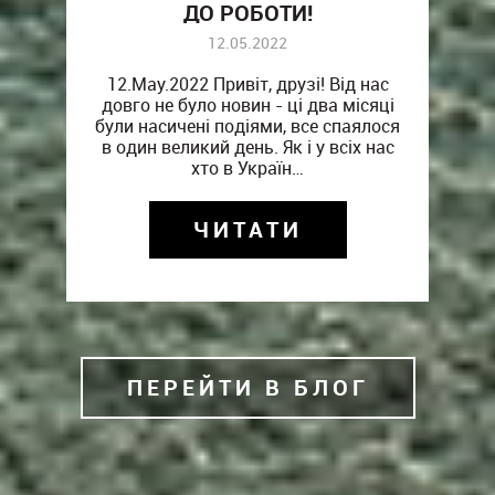
ДО РОБОТИ!
А
12.05.2022
12.May.2022 Привіт, друзі! Від нас
довго не було новин - ці два місяці
н
ня
були насичені подіями, все спаялося
 у
в один великий день. Як і у всіх нас
хто в Україн…
ЧИТАТИ
ПЕРЕЙТИ В БЛОГ