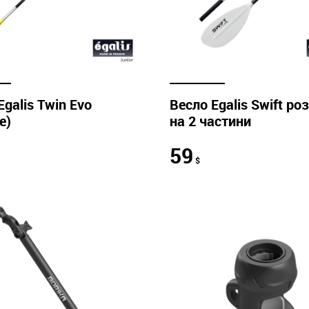
Egalis Twin Evo
Весло Egalis Swift ро
е)
на 2 частини
59
$