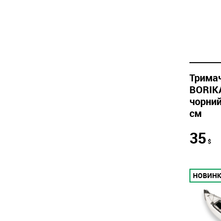
Трима
BORIK
чорний
см
35
$
НОВИН