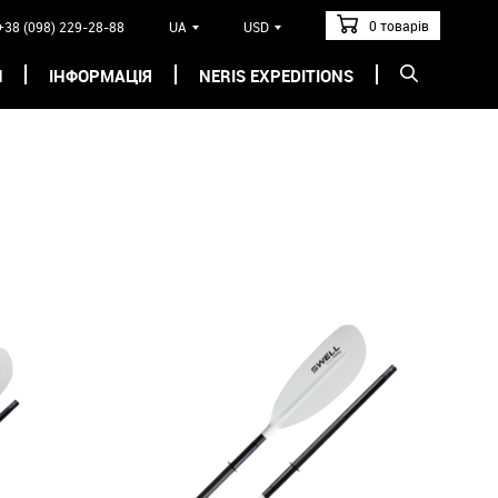
0 товарів
+38 (098) 229-28-88
UA
USD
И
ІНФОРМАЦІЯ
NERIS EXPEDITIONS