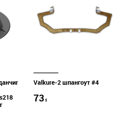
данчиr
Valkure-2 шпангоут #4
73
s218
$
т