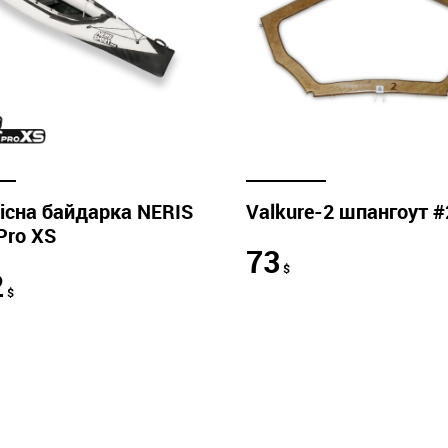
існа байдарка NERIS
Valkure-2 шпангоут #
Pro XS
73
$
2
$