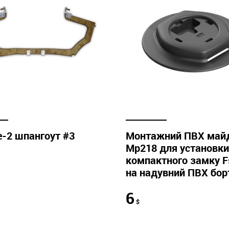
e-2 шпангоут #3
Монтажний ПВХ май
Mp218 для установки
компактного замку F
на надувний ПВХ бор
6
$