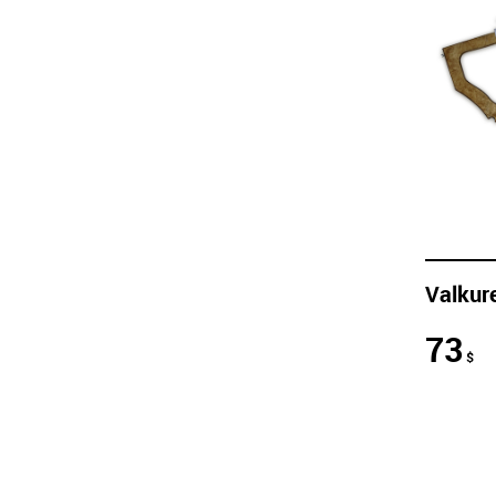
Valkur
73
$