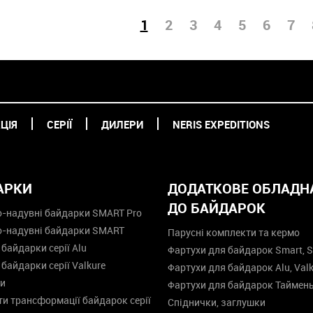
1
2
3
4
5
6
7
ЦІЯ
СЕРІЇ
ДИЛЕРИ
NERIS EXPEDITIONS
АРКИ
ДОДАТКОВЕ ОБЛАДН
ДО БАЙДАРОК
-надувні байдарки SMART Pro
о-надувні байдарки SMART
Парусні комплекти та кермо
 байдарки серії Alu
Фартухи для байдарок Smart, S
 байдарки серії Valkure
Фартухи для байдарок Alu, Valk
и
Фартухи для байдарок Таймен
и трансформації байдарок серії
Спіднички, заглушки