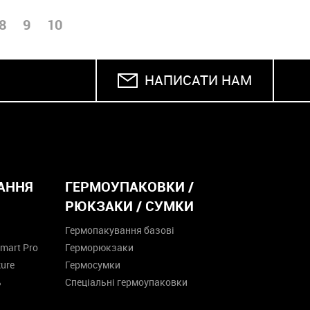
8
9
10
НАПИСАТИ НАМ
АННЯ
ГЕРМОУПАКОВКИ /
РЮКЗАКИ / СУМКИ
Гермопакування базові
mart Pro
Герморюкзаки
ure
Гермосумки
ь
Спеціальні гермоупаковки