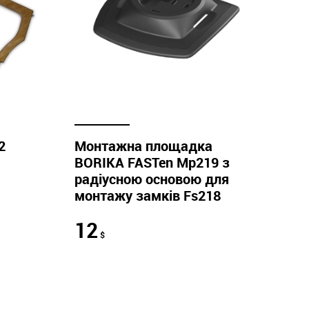
2
Монтажна площадка
BORIKA FASTen Mp219 з
радіусною основою для
монтажу замків Fs218
12
$