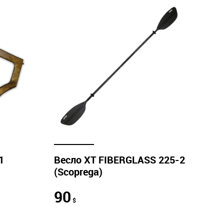
1
Весло XT FIBERGLASS 225-2
(Scoprega)
90
$