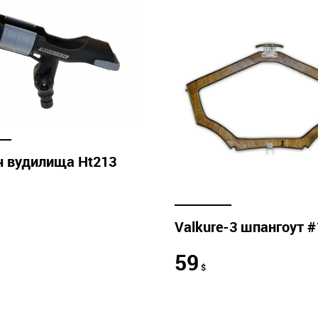
ч вудилища Ht213
Valkure-3 шпангоут #
59
$