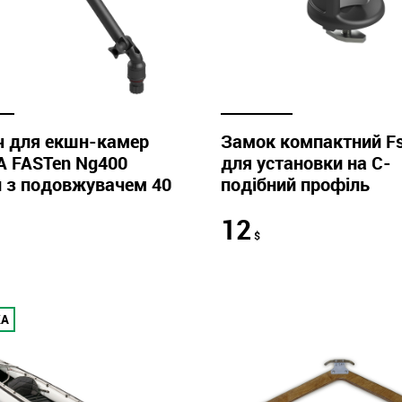
ч для екшн-камер
Замок компактний F
A FASTen Ng400
для установки на С-
 з подовжувачем 40
подібний профіль
12
$
КА