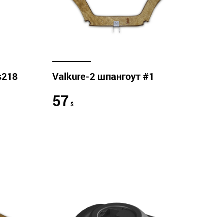
s218
Valkure-2 шпангоут #1
57
$