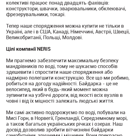
колективі працює понад двадцять фахівців:
конструктори, швачки, зварювальники, обклеювачі,
фрезерувальники, токарі.
Тепер наше спорядження можна купити не тільки в
Україні, але і в США, Канаді, Німеччині, Австріі, Швеції,
Великобританії, Польщі, Молдові.
Цілі компанії NERIS
Ми прагнемо забезпечити максимальну безпеку
мандрівників по воді, тому не шукаємо способів
здешевити і спростити наше спорядження або
надмірно полегшити конструкцію. Все що ми робимо,
робиться на догоду надійності. Байдарка - це не
велосипед, який в будь-який момент можна
зупинити на узбіччі дороги, від якості всіх вузлів в
човні і від їх міцності залежать людські життя.
Ми самі активно подорожуємо по воді, побували на
Мисі Горн, в Норвегії, Гренландії, Середземному морі,
а також багатьох українських річках і озерах. Наш
досвід дозволив зробити вітчизняні байдарки
самобутніми, зручними і міцними. Вони прекрасно