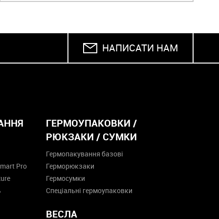
НАПИСАТИ НАМ
АННЯ
ГЕРМОУПАКОВКИ /
РЮКЗАКИ / СУМКИ
Гермопакування базові
mart Pro
Герморюкзаки
ure
Гермосумки
ь
Спеціальні гермоупаковки
ВЕСЛА