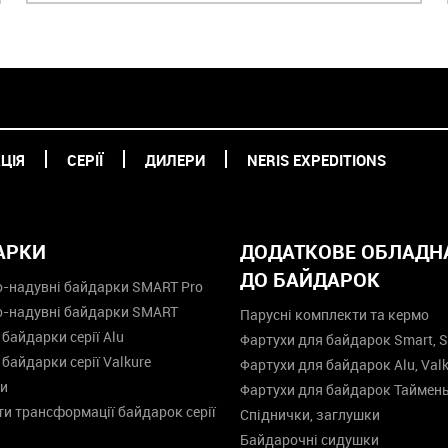
ЦІЯ
СЕРІЇ
ДИЛЕРИ
NERIS EXPEDITIONS
АРКИ
ДОДАТКОВЕ ОБЛАДН
ДО БАЙДАРОК
-надувні байдарки SMART Pro
о-надувні байдарки SMART
Парусні комплекти та кермо
 байдарки серії Alu
Фартухи для байдарок Smart, S
 байдарки серії Valkure
Фартухи для байдарок Alu, Valk
и
Фартухи для байдарок Таймен
и трансформації байдарок серії
Спіднички, заглушки
Байдарочні сидушки