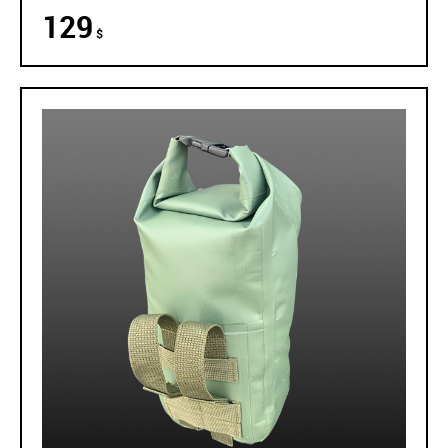
129
$